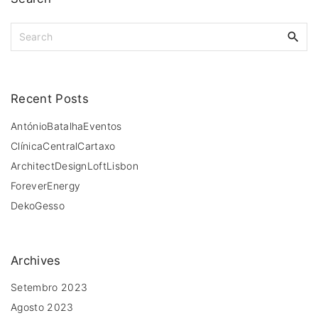
S
e
a
r
c
Recent
Posts
h
f
AntónioBatalhaEventos
o
ClínicaCentralCartaxo
r
ArchitectDesignLoftLisbon
:
ForeverEnergy
DekoGesso
Archives
Setembro 2023
Agosto 2023