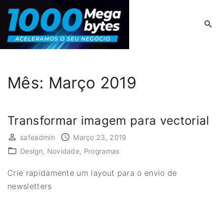
S
k
i
p
t
o
Mês:
Março 2019
c
o
n
Transformar imagem para vectorial
t
safeadmin
Março 23, 2019
e
n
Design
Novidade
Programas
t
Crie rapidamente um layout para o envio de
newsletters