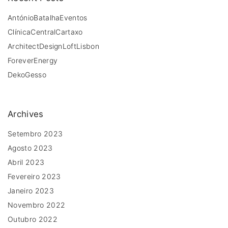
h
f
AntónioBatalhaEventos
o
ClínicaCentralCartaxo
r
ArchitectDesignLoftLisbon
:
ForeverEnergy
DekoGesso
Archives
Setembro 2023
Agosto 2023
Abril 2023
Fevereiro 2023
Janeiro 2023
Novembro 2022
Outubro 2022