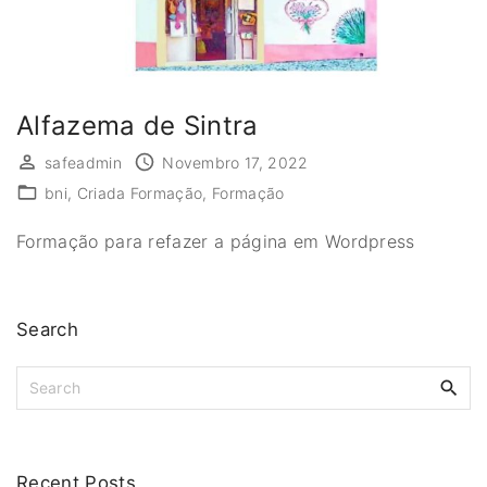
Alfazema de Sintra
safeadmin
Novembro 17, 2022
bni
Criada Formação
Formação
Formação para refazer a página em Wordpress
Search
S
e
a
r
c
Recent
Posts