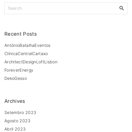
S
e
a
r
c
Recent
Posts
h
f
AntónioBatalhaEventos
o
ClínicaCentralCartaxo
r
ArchitectDesignLoftLisbon
:
ForeverEnergy
DekoGesso
Archives
Setembro 2023
Agosto 2023
Abril 2023