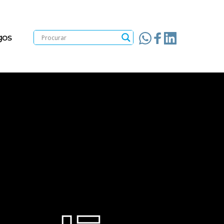
gos
 