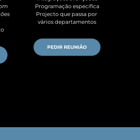
om 
Programação específica
ões 
Projecto que passa por 
vários departamentos
o 
PEDIR REUNIÃO