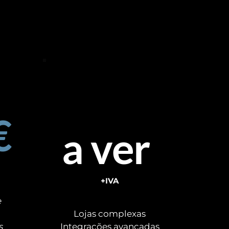
ultra
€
a ver 
+IVA
e
 
Lojas complexas
s
Integrações avançadas