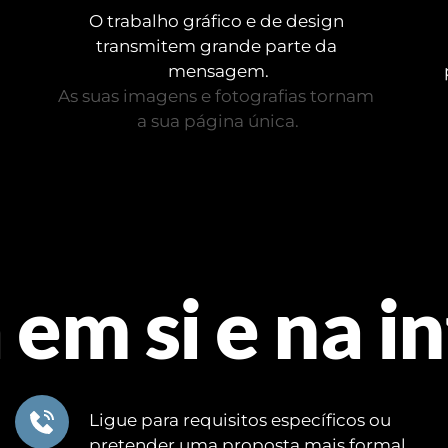
O trabalho gráfico e de design 
transmitem grande parte da 
mensagem.
As suas imagens e fotografias tornam 
a sua página única.
 em si e na i
Ligue para requisitos específicos ou 
pretender uma proposta mais formal.