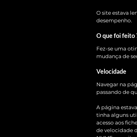
O site estava le
desempenho.
O que foi feito 
Fez-se uma oti
mudança de ser
Velocidade
Navegar na pági
passando de qu
A página estava
tinha alguns ut
acesso aos fiche
de velocidade d